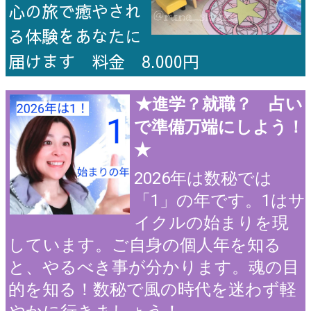
心の旅で癒やされ
る体験をあなたに
届けます 料金 8.000円
★進学？就職？ 占い
で準備万端にしよう！
★
2026年は数秘では
「1」の年です。1はサ
イクルの始まりを現
しています。ご自身の個人年を知る
と、やるべき事が分かります。魂の目
的を知る！数秘で風の時代を迷わず軽