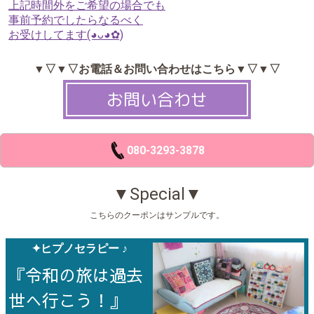
上記時間外をご希望の場合でも
事前予約でしたらなるべく
お受けしてます(⁠◕⁠ᴗ⁠◕⁠✿⁠)
▼▽▼▽お電話＆お問い合わせはこちら▼▽▼▽
お問い合わせ
080-3293-3878
▼Special▼
こちらのクーポンはサンプルです。
✦ヒプノセラピー ♪
『令和の旅は過去
世へ行こう！』